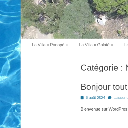
Premier menu
Aller
La Villa « Panopé »
La Villa « Galaté »
L
au
contenu
Catégorie :
Bonjour tout
Posté
6 août 2024
Laisser 
le
Bienvenue sur WordPress.